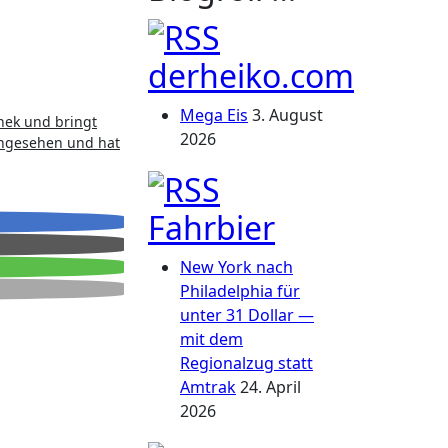
derheiko.com
Mega Eis
3. August
thek und bringt
2026
angesehen und hat
Fahrbier
New York nach
Philadelphia für
unter 31 Dollar —
mit dem
Regionalzug statt
Amtrak
24. April
2026