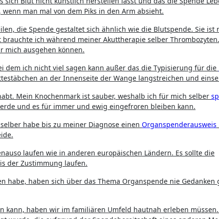
ich Blut nicht künstlich herstellen lässt und das die Spende Leben
ut, wenn man mal von dem Piks in den Arm absieht.
len, die Spende gestaltet sich ähnlich wie die Blutspende. Sie ist 
ht brauchte ich während meiner Akuttherapie selber Thrombozyte
ür mich ausgehen können.
dem ich nicht viel sagen kann außer das die Typisierung für die
testäbchen an der Innenseite der Wange langstreichen und einsen
abt. Mein Knochenmark ist sauber, weshalb ich für mich selber
s
werde und es für immer und ewig eingefroren bleiben kann.
 selber habe bis zu meiner Diagnose einen
Organspenderausweis
eide.
nauso laufen wie in anderen europäischen Ländern. Es sollte die
is der Zustimmung laufen.
hen habe, haben sich über das Thema Organspende nie Gedanken
in kann, haben wir im familiären Umfeld hautnah erleben müssen.