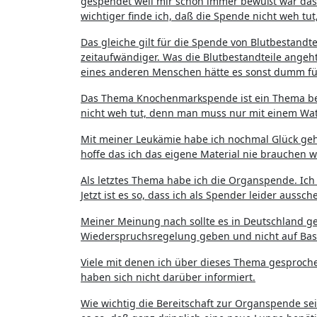
gespendet weil mir schon immer bewußt war dass s
wichtiger finde ich, daß die Spende nicht weh t
Das gleiche gilt für die Spende von Blutbestandtei
zeitaufwändiger. Was die Blutbestandteile ange
eines anderen Menschen hätte es sonst dumm f
Das Thema Knochenmarkspende ist ein Thema bei 
nicht weh tut, denn man muss nur mit einem Wat
Mit meiner Leukämie habe ich nochmal Glück geh
hoffe das ich das eigene Material nie brauchen 
Als letztes Thema habe ich die Organspende. Ich
Jetzt ist es so, dass ich als Spender leider aussch
Meiner Meinung nach sollte es in Deutschland ge
Wiederspruchsregelung geben und nicht auf Bas
Viele mit denen ich über dieses Thema gesproc
haben sich nicht darüber informiert.
Wie wichtig die Bereitschaft zur Organspende se