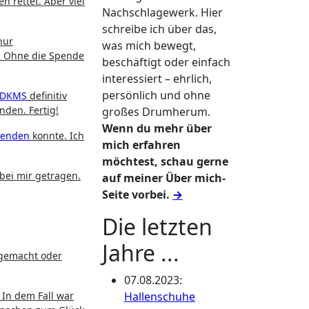
 rettet. Aber viel
Nachschlagewerk. Hier
schreibe ich über das,
nur
was mich bewegt,
n. Ohne die Spende
beschäftigt oder einfach
interessiert – ehrlich,
persönlich und ohne
DKMS
definitiv
den. Fertig!
großes Drumherum.
Wenn du mehr über
penden
konnte. Ich
mich erfahren
möchtest, schau gerne
bei mir getragen.
auf meiner Über mich-
Seite vorbei.
→
Die letzten
Jahre ...
 gemacht oder
07.08.2023
:
 In dem Fall war
Hallenschuhe