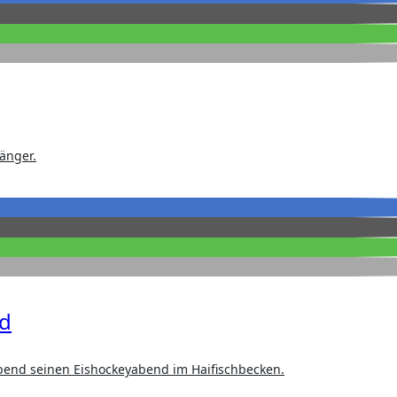
änger.
nd
bend seinen Eishockeyabend im Haifischbecken.