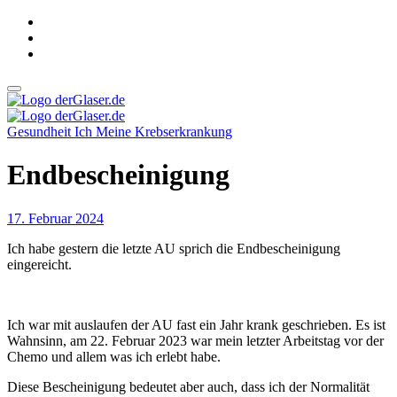
Zum
Inhalt
springen
derGlaser.de
Mein Leben mit Frau, zwei Kindern und Katze
Gesundheit
Ich
Meine Krebserkrankung
derGlaser.de
Mein Leben mit Frau, zwei Kindern und Katze
Endbescheinigung
17. Februar 2024
Ich habe gestern die letzte AU sprich die Endbescheinigung
eingereicht.
Ich war mit auslaufen der AU fast ein Jahr krank geschrieben. Es ist
Wahnsinn, am 22. Februar 2023 war mein letzter Arbeitstag vor der
Chemo und allem was ich erlebt habe.
Diese Bescheinigung bedeutet aber auch, dass ich der Normalität