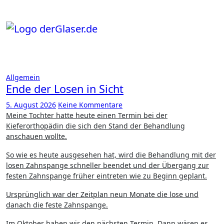
Zum
Inhalt
springen
Allgemein
Ende der Losen in Sicht
5. August 2026
Keine Kommentare
Meine Tochter hatte heute einen Termin bei der
Kieferorthopädin die sich den Stand der Behandlung
anschauen wollte.
So wie es heute ausgesehen hat, wird die Behandlung mit der
losen Zahnspange schneller beendet und der Übergang zur
festen Zahnspange früher eintreten wie zu Beginn geplant.
Ursprünglich war der Zeitplan neun Monate die lose und
danach die feste Zahnspange.
Im Oktober haben wir den nächsten Termin. Dann wären es