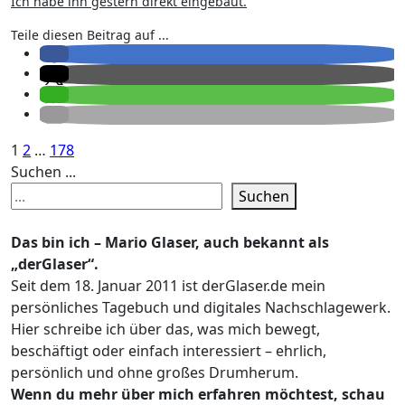
Ich habe ihn gestern direkt eingebaut.
Teile diesen Beitrag auf ...
Seitennummerierung
1
2
…
178
Suchen ...
der
Suchen
Beiträge
Das bin ich – Mario Glaser, auch bekannt als
„derGlaser“.
Seit dem 18. Januar 2011 ist derGlaser.de mein
persönliches Tagebuch und digitales Nachschlagewerk.
Hier schreibe ich über das, was mich bewegt,
beschäftigt oder einfach interessiert – ehrlich,
persönlich und ohne großes Drumherum.
Wenn du mehr über mich erfahren möchtest, schau