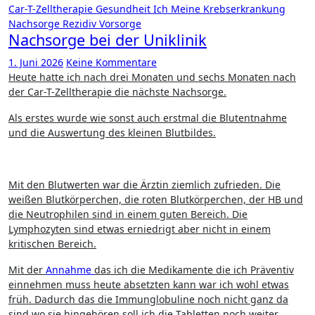
Car-T-Zelltherapie
Gesundheit
Ich
Meine Krebserkrankung
Nachsorge
Rezidiv
Vorsorge
Nachsorge bei der Uniklinik
1. Juni 2026
Keine Kommentare
Heute hatte ich nach drei Monaten und sechs Monaten nach
der Car-T-Zelltherapie die nächste Nachsorge.
Als erstes wurde wie sonst auch erstmal die Blutentnahme
und die Auswertung des kleinen Blutbildes.
Mit den Blutwerten war die Ärztin ziemlich zufrieden. Die
weißen Blutkörperchen, die roten Blutkörperchen, der HB und
die Neutrophilen sind in einem guten Bereich. Die
Lymphozyten sind etwas erniedrigt aber nicht in einem
kritischen Bereich.
Mit der
Annahme
das ich die Medikamente die ich Präventiv
einnehmen muss heute absetzten kann war ich wohl etwas
früh. Dadurch das die Immunglobuline noch nicht ganz da
sind wo sie hingehören soll ich die Tabletten noch weiter