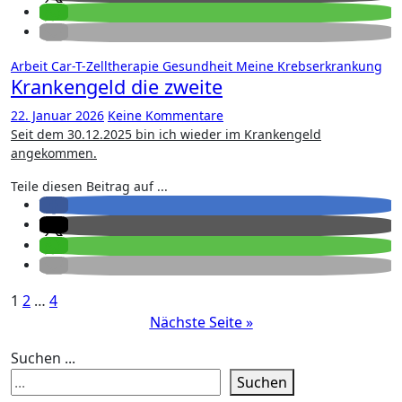
Arbeit
Car-T-Zelltherapie
Gesundheit
Meine Krebserkrankung
Krankengeld die zweite
22. Januar 2026
Keine Kommentare
Seit dem 30.12.2025 bin ich wieder im Krankengeld
angekommen.
Teile diesen Beitrag auf ...
Seitennummerierung
1
2
…
4
Nächste Seite »
der
Beiträge
Suchen ...
Suchen