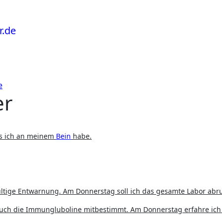
e
er
was ich an meinem
Bein
habe.
ültige Entwarnung. Am Donnerstag soll ich das gesamte Labor abr
uch die Immungluboline mitbestimmt. Am Donnerstag erfahre ich