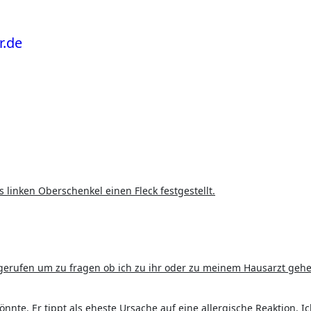
 linken Oberschenkel einen Fleck festgestellt.
erufen um zu fragen ob ich zu ihr oder zu meinem Hausarzt gehen
önnte. Er tippt als eheste Ursache auf eine allergische Reaktion. I