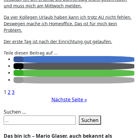
und muss mich am Mittwoch melden.
Da vier Kollegen Urlaub haben kann ich trotz AU nicht fehlen.
Deswegen mache ich Homeoffice. Das ist für mich kein
Problem.
Der erste Tag ist nach der Einrichtung gut gelaufen.
Teile diesen Beitrag auf ...
Seitennummerierung
1
2
3
Nächste Seite »
der
Beiträge
Suchen ...
Suchen
Das bin ich – Mario Glaser, auch bekannt als