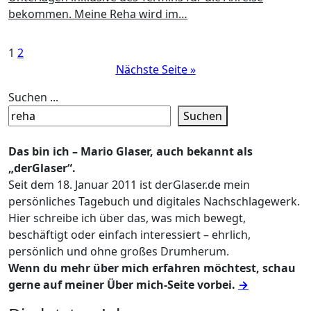
bekommen. Meine Reha wird im…
Seitennummerierung
1
2
Nächste Seite »
der
Beiträge
Suchen ...
Suchen
Das bin ich – Mario Glaser, auch bekannt als
„derGlaser“.
Seit dem 18. Januar 2011 ist derGlaser.de mein
persönliches Tagebuch und digitales Nachschlagewerk.
Hier schreibe ich über das, was mich bewegt,
beschäftigt oder einfach interessiert – ehrlich,
persönlich und ohne großes Drumherum.
Wenn du mehr über mich erfahren möchtest, schau
gerne auf meiner Über mich-Seite vorbei.
→