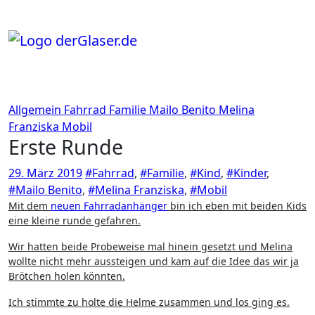
Zum
Inhalt
springen
Allgemein
Fahrrad
Familie
Mailo Benito
Melina
Franziska
Mobil
Erste Runde
29. März 2019
#Fahrrad
,
#Familie
,
#Kind
,
#Kinder
,
#Mailo Benito
,
#Melina Franziska
,
#Mobil
Mit dem
neuen Fahrradanhänger
bin ich eben mit beiden Kids
eine kleine runde gefahren.
Wir hatten beide Probeweise mal hinein gesetzt und Melina
wollte nicht mehr aussteigen und kam auf die Idee das wir ja
Brötchen holen könnten.
Ich stimmte zu holte die Helme zusammen und los ging es.