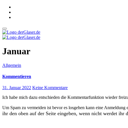
Zum
Inhalt
springen
derGlaser.de
Mein Leben mit Frau, zwei Kindern und Katze
derGlaser.de
Mein Leben mit Frau, zwei Kindern und Katze
Januar
Allgemein
Kommentieren
31. Januar 2022
Keine Kommentare
Ich habe mich dazu entschieden die Kommentarfunktion wieder freiz
Um Spam zu vermeiden ist bevor es losgehen kann eine Anmeldung e
ihr den oben auf der Seite eingeben, wenn nicht werdet ihr 