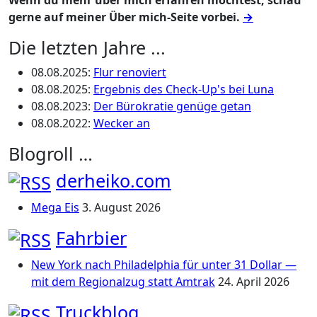
Wenn du mehr über mich erfahren möchtest, schau
gerne auf meiner Über mich-Seite vorbei.
→
Die letzten Jahre ...
08.08.2025
:
Flur renoviert
08.08.2025
:
Ergebnis des Check-Up's bei Luna
08.08.2023
:
Der Bürokratie genüge getan
08.08.2022
:
Wecker an
Blogroll …
derheiko.com
Mega Eis
3. August 2026
Fahrbier
New York nach Philadelphia für unter 31 Dollar —
mit dem Regionalzug statt Amtrak
24. April 2026
Truckblog