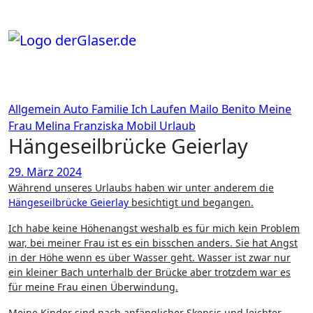
Zum
Inhalt
springen
Allgemein
Auto
Familie
Ich
Laufen
Mailo Benito
Meine
Frau
Melina Franziska
Mobil
Urlaub
Hängeseilbrücke Geierlay
29. März 2024
Während unseres Urlaubs haben wir unter anderem die
Hängeseilbrücke Geierlay
besichtigt und begangen.
Ich habe keine Höhenangst weshalb es für mich kein Problem
war, bei meiner Frau ist es ein bisschen anders. Sie hat Angst
in der Höhe wenn es über Wasser geht. Wasser ist zwar nur
ein kleiner Bach unterhalb der Brücke aber trotzdem war es
für meine Frau einen Überwindung.
Meine Kinder sind nach anfänglicher Skepsis und leichter