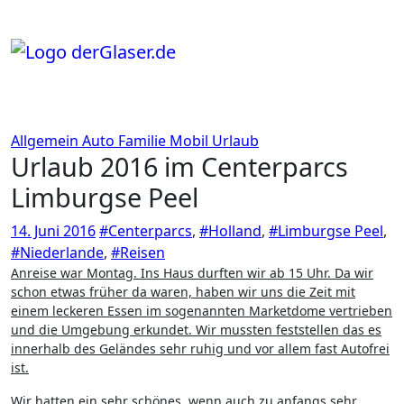
Zum
Inhalt
springen
Allgemein
Auto
Familie
Mobil
Urlaub
Urlaub 2016 im Centerparcs
Limburgse Peel
14. Juni 2016
#Centerparcs
,
#Holland
,
#Limburgse Peel
,
#Niederlande
,
#Reisen
Anreise war Montag. Ins Haus durften wir ab 15 Uhr. Da wir
schon etwas früher da waren, haben wir uns die Zeit mit
einem leckeren Essen im sogenannten Marketdome vertrieben
und die Umgebung erkundet. Wir mussten feststellen das es
innerhalb des Geländes sehr ruhig und vor allem fast Autofrei
ist.
Wir hatten ein sehr schönes, wenn auch zu anfangs sehr