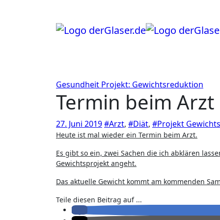
Zum
Inhalt
springen
Gesundheit
Projekt: Gewichtsreduktion
Termin beim Arzt
27. Juni 2019
#Arzt
,
#Diät
,
#Projekt Gewicht
Heute ist mal wieder ein Termin beim Arzt.
Es gibt so ein, zwei Sachen die ich abklären las
Gewichtsprojekt angeht.
Das aktuelle Gewicht kommt am kommenden Sams
Teile diesen Beitrag auf ...