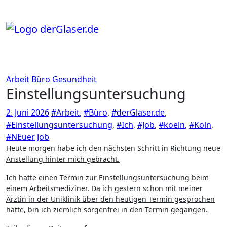
Zum
Inhalt
springen
Arbeit
Büro
Gesundheit
Einstellungsuntersuchung
2. Juni 2026
#Arbeit
,
#Büro
,
#derGlaser.de
,
#Einstellungsuntersuchung
,
#Ich
,
#Job
,
#koeln
,
#Köln
,
#NEuer Job
Heute morgen habe ich den nächsten Schritt in Richtung neue
Anstellung hinter mich gebracht.
Ich hatte einen Termin zur Einstellungsuntersuchung beim
einem Arbeitsmediziner. Da ich gestern schon mit meiner
Ärztin in der Uniklinik über den heutigen Termin gesprochen
hatte, bin ich ziemlich sorgenfrei in den Termin gegangen.