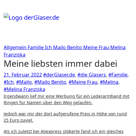
Zum
Inhalt
springen
Allgemein
Familie
Ich
Mailo Benito
Meine Frau
Melina
Franziska
Meine liebsten immer dabei
21. Februar 2022
#derGlaser.de
,
#die Glasers
,
#Familie
,
#Ich
,
#Mailo
,
#Mailo Benito
,
#Meine Frau
,
#Melina
,
#Melina Franziska
Irgendwann lief mir eine Werbung für ein Lederarmband mit
Ringen für Namen über den Weg gelaufen.
Jedoch war mir der dort aufgerufene Preis in Höhe von rund
25 Euro zuviel.
Als ich zuletzt bei Aliexpress stöberte fand ich ein gleiches