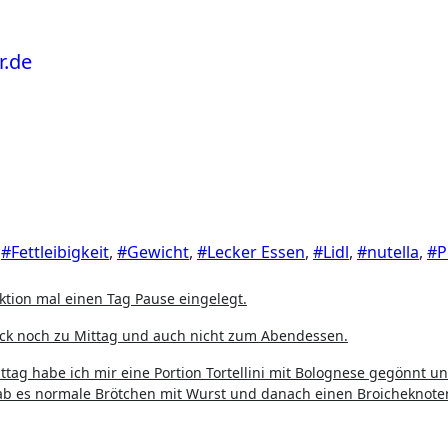
,
#Fettleibigkeit
,
#Gewicht
,
#Lecker Essen
,
#Lidl
,
#nutella
,
#P
ktion mal einen Tag Pause eingelegt.
ck noch zu Mittag und auch nicht zum Abendessen.
ttag habe ich mir eine Portion Tortellini mit Bolognese gegönnt 
ab es normale Brötchen mit Wurst und danach einen Broicheknot