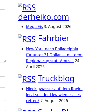
derheiko.com
Mega Eis
3. August 2026
Fahrbier
New York nach Philadelphia
für unter 31 Dollar — mit dem
Regionalzug statt Amtrak
24.
April 2026
Truckblog
Niedrigwasser auf dem Rhein.
Jetzt soll der Lkw wieder alles
retten?
7. August 2026