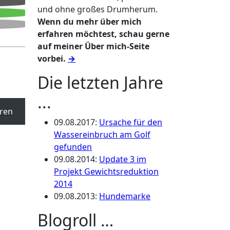
und ohne großes Drumherum.
Wenn du mehr über mich
erfahren möchtest, schau gerne
auf meiner Über mich-Seite
vorbei.
→
Die letzten Jahre
...
ren
09.08.2017
:
Ursache für den
Wassereinbruch am Golf
gefunden
09.08.2014
:
Update 3 im
Projekt Gewichtsreduktion
2014
09.08.2013
:
Hundemarke
Blogroll …