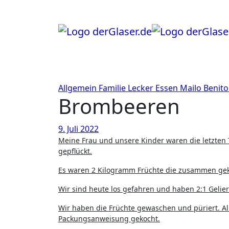
Zum
Inhalt
springen
Allgemein
Familie
Lecker Essen
Mailo Benit
Brombeeren
9. Juli 2022
Meine Frau und unsere Kinder waren die letzten Tage mit Schüsseln bewaffnet unterwegs und haben kräftig Brombeeren
gepflückt.
Es waren 2 Kilogramm Früchte die zusammen ge
Wir sind heute los gefahren und haben 2:1 Geli
Wir haben die Früchte gewaschen und püriert. A
Packungsanweisung gekocht.