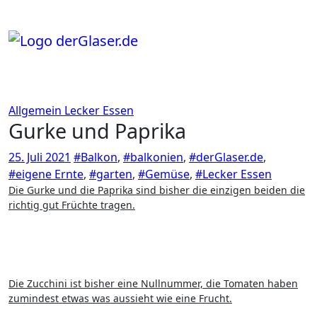
Zum
Inhalt
springen
Allgemein
Lecker Essen
Gurke und Paprika
25. Juli 2021
#Balkon
,
#balkonien
,
#derGlaser.de
,
#eigene Ernte
,
#garten
,
#Gemüse
,
#Lecker Essen
Die Gurke und die Paprika sind bisher die einzigen beiden die
richtig gut Früchte tragen.
Die Zucchini ist bisher eine Nullnummer, die Tomaten haben
zumindest etwas was aussieht wie eine Frucht.