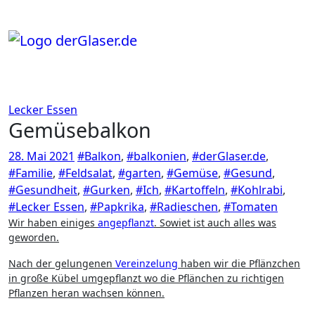
Zum
Inhalt
springen
Lecker Essen
Gemüsebalkon
28. Mai 2021
#Balkon
,
#balkonien
,
#derGlaser.de
,
#Familie
,
#Feldsalat
,
#garten
,
#Gemüse
,
#Gesund
,
#Gesundheit
,
#Gurken
,
#Ich
,
#Kartoffeln
,
#Kohlrabi
,
#Lecker Essen
,
#Papkrika
,
#Radieschen
,
#Tomaten
Wir haben einiges
angepflanzt
. Sowiet ist auch alles was
geworden.
Nach der gelungenen
Vereinzelung
haben wir die Pflänzchen
in große Kübel umgepflanzt wo die Pflänchen zu richtigen
Pflanzen heran wachsen können.