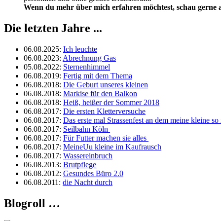
Wenn du mehr über mich erfahren möchtest, schau gerne a
Die letzten Jahre ...
06.08.2025
:
Ich leuchte
06.08.2023
:
Abrechnung Gas
05.08.2022
:
Sternenhimmel
06.08.2019
:
Fertig mit dem Thema
06.08.2018
:
Die Geburt unseres kleinen
06.08.2018
:
Markise für den Balkon
06.08.2018
:
Heiß, heißer der Sommer 2018
06.08.2017
:
Die ersten Kletterversuche
06.08.2017
:
Das erste mal Strassenfest an dem meine kleine so r
06.08.2017
:
Seilbahn Köln
06.08.2017
:
Für Futter machen sie alles
06.08.2017
:
MeineUu kleine im Kaufrausch
06.08.2017
:
Wassereinbruch
06.08.2013
:
Brutpflege
06.08.2012
:
Gesundes Büro 2.0
06.08.2011
:
die Nacht durch
Blogroll …