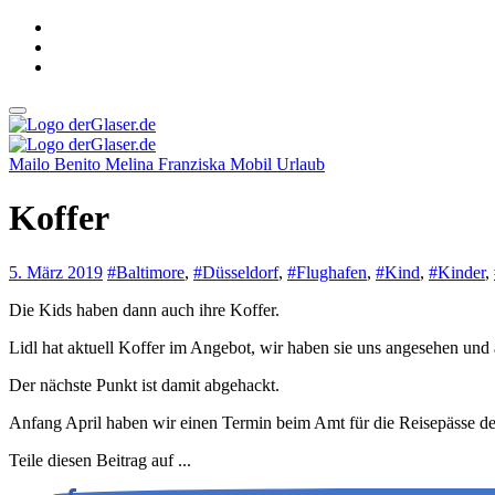
Zum
Inhalt
springen
derGlaser.de
Mein Leben mit Frau, zwei Kindern und Katze
Mailo Benito
Melina Franziska
Mobil
Urlaub
derGlaser.de
Mein Leben mit Frau, zwei Kindern und Katze
Koffer
5. März 2019
#Baltimore
,
#Düsseldorf
,
#Flughafen
,
#Kind
,
#Kinder
,
Die Kids haben dann auch ihre Koffer.
Lidl hat aktuell Koffer im Angebot, wir haben sie uns angesehen und 
Der nächste Punkt ist damit abgehackt.
Anfang April haben wir einen Termin beim Amt für die Reisepässe de
Teile diesen Beitrag auf ...