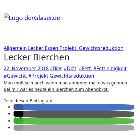
Zum
Inhalt
springen
Allgemein
Lecker Essen
Projekt: Gewichtsreduktion
Lecker Bierchen
22. November 2018
#Bier
,
#Diät
,
#Fett
,
#Fettleibigkeit
,
#Gewicht
,
#Projekt Gewichtsreduktion
Man muß sich auch wenn man abnimmt mal etwas gönnen.
Bei mir war es heute ein Bierchen zum Abendbrot.
Teile diesen Beitrag auf ...