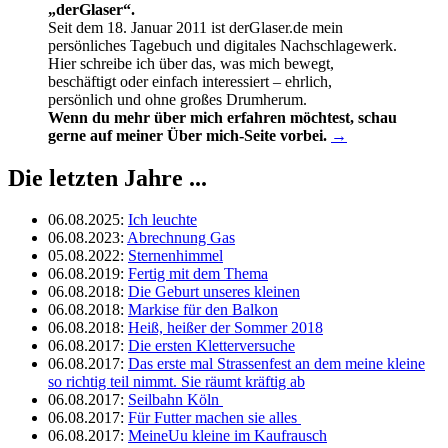
„derGlaser“.
Seit dem 18. Januar 2011 ist derGlaser.de mein
persönliches Tagebuch und digitales Nachschlagewerk.
Hier schreibe ich über das, was mich bewegt,
beschäftigt oder einfach interessiert – ehrlich,
persönlich und ohne großes Drumherum.
Wenn du mehr über mich erfahren möchtest, schau
gerne auf meiner Über mich-Seite vorbei.
→
Die letzten Jahre ...
06.08.2025
:
Ich leuchte
06.08.2023
:
Abrechnung Gas
05.08.2022
:
Sternenhimmel
06.08.2019
:
Fertig mit dem Thema
06.08.2018
:
Die Geburt unseres kleinen
06.08.2018
:
Markise für den Balkon
06.08.2018
:
Heiß, heißer der Sommer 2018
06.08.2017
:
Die ersten Kletterversuche
06.08.2017
:
Das erste mal Strassenfest an dem meine kleine
so richtig teil nimmt. Sie räumt kräftig ab
06.08.2017
:
Seilbahn Köln
06.08.2017
:
Für Futter machen sie alles
06.08.2017
:
MeineUu kleine im Kaufrausch