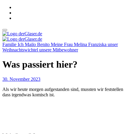
Zum
Inhalt
springen
derGlaser.de
Mein Leben mit Frau, zwei Kindern und Katze
Familie
Ich
Mailo Benito
Meine Frau
Melina Franziska
unser
derGlaser.de
Mein Leben mit Frau, zwei Kindern und Katze
Weihnachtswichtel
unsere Mitbewohner
Was passiert hier?
30. November 2023
Als wir heute morgen aufgestanden sind, mussten wir feststellen
dass irgendwas komisch ist.