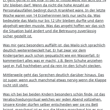
Uhr bleiben darf. Wenn da nicht die hohe Anzahl an
Personalausfällen bedingt durch Krankheit wäre. In der letzte
Woche waren von 14 Erzieherinnen teils nur sechs da. Was
bedeutete das Mailo nur bis 12 Uhr bleiben durfte und dann
abgeholt werden musste. Was das angeht hoffen wir das sich
die Situation bald ändert und die Betreuung zuverlässig
sicher gestellt ist.
Was mir ganz besonders auffällt ist, das Mailo sich sprachlich
deutlich weiterentwickelt hat. Er hat zwar vor dem
Kndergarten auch schon gequatscht wie ein Wasserfall. Er
kommentiert alles was er macht, z.B. Beim Schuhe anziehen
sagt er, Fuß hochheben und da rein (in den Schuh) stecken.
Mittlerweile geht das Sprechen deutlich darüber hinaus. Das
ist super, wenn auch manchmal etwas nervig wenn die Klappe
nicht still steht.
Was ich bei bei beiden Kndern besonders schön finde, ist das
Verabschiedungsritual welches wir jeden Abend vollziehen.
Unsere Kinder dürfen selber entscheiden wer sie ins Bett
bringt, manchmal ist es nur die Mama manchmal bin es nur