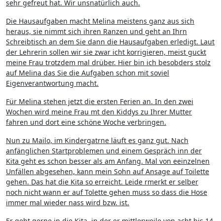
sehr gefreut hat. Wir unsnatürlich auch.
Die Hausaufgaben macht Melina meistens ganz aus sich
heraus, sie nimmt sich ihren Ranzen und geht an Ihrn
Schreibtisch an dem Sie dann die Hausaufgaben erledigt. Laut
der Lehrerin sollen wir sie zwar icht korrigieren, meist guckt
meine Frau trotzdem mal drüber. Hier bin ich besobders stolz
auf Melina das Sie die Aufgaben schon mit soviel
Eigenverantwortung macht.
Für Melina stehen jetzt die ersten Ferien an. In den zwei
Wochen wird meine Frau mt den Kiddys zu Ihrer Mutter
fahren und dort eine schöne Woche verbringen.
Nun zu Mailo, im Kindergatrne läuft es ganz gut. Nach
anfänglichen Startproblemen und einem Gespräch inn der
Kita geht es schon besser als am Anfang. Mal von eeinzelnen
Unfällen abgesehen, kann mein Sohn auf Ansage auf Toilette
gehen. Das hat die Kita so erreicht. Leide rmerkt er selber
noch nicht wann er auf Tolette gehen muss so dass die Hose
immer mal wieder nass wird bzw. ist.
Er geht gerne in die Kita, in der er mittlerweile von acht bis 14