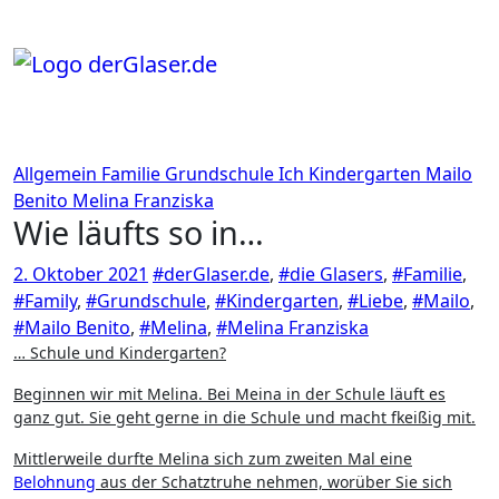
Zum
Inhalt
springen
Allgemein
Familie
Grundschule
Ich
Kindergarten
Mailo
Benito
Melina Franziska
Wie läufts so in…
2. Oktober 2021
#derGlaser.de
,
#die Glasers
,
#Familie
,
#Family
,
#Grundschule
,
#Kindergarten
,
#Liebe
,
#Mailo
,
#Mailo Benito
,
#Melina
,
#Melina Franziska
… Schule und Kindergarten?
Beginnen wir mit Melina. Bei Meina in der Schule läuft es
ganz gut. Sie geht gerne in die Schule und macht fkeißig mit.
Mittlerweile durfte Melina sich zum zweiten Mal eine
Belohnung
aus der Schatztruhe nehmen, worüber Sie sich