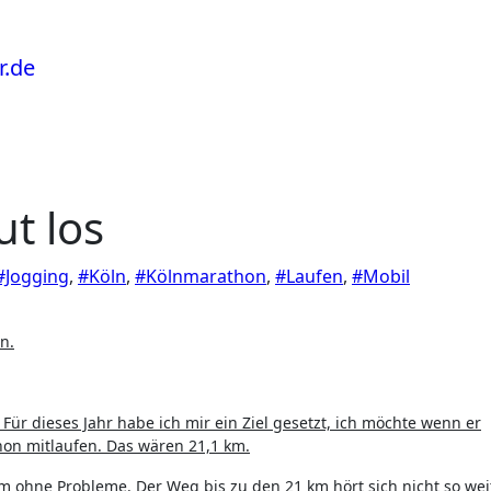
t los
#Jogging
,
#Köln
,
#Kölnmarathon
,
#Laufen
,
#Mobil
n.
. Für dieses Jahr habe ich mir ein Ziel gesetzt, ich möchte wenn er
hon mitlaufen. Das wären 21,1 km.
m ohne Probleme. Der Weg bis zu den 21 km hört sich nicht so weit