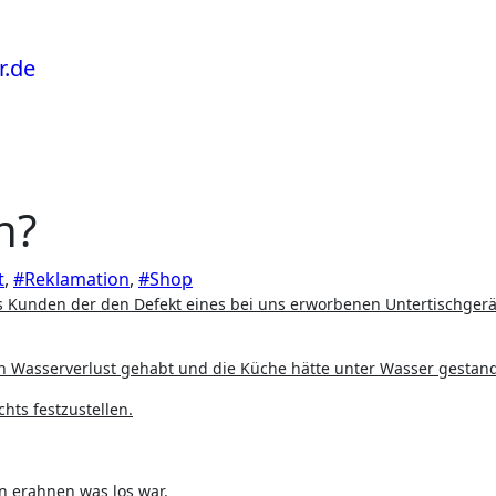
n?
t
,
#Reklamation
,
#Shop
en Wasserverlust gehabt und die Küche hätte unter Wasser gestan
hts festzustellen.
n erahnen was los war.