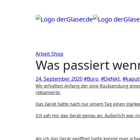
Zum
Inhalt
springen
Arbeit
Shop
Was passiert wen
24. September 2020
#Büro
,
#Defekt
,
#kaput
Wir erhielten Anfang der eine Rücksendung eines Kunden der den Defekt eines bei uns erworbenen Untertischgerätes
reklamierte.
Das Gerät hätte nach nur einem Tag einen stark
Ich sah mir das Gerät genau an. Äußerlich war nic
Als ich das Gerät geöffnet hatte konnte man scho