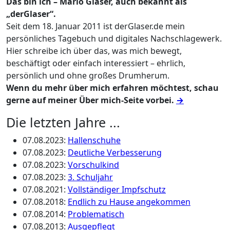
Das bin ich – Mario Glaser, auch bekannt als
„derGlaser“.
Seit dem 18. Januar 2011 ist derGlaser.de mein
persönliches Tagebuch und digitales Nachschlagewerk.
Hier schreibe ich über das, was mich bewegt,
beschäftigt oder einfach interessiert – ehrlich,
persönlich und ohne großes Drumherum.
Wenn du mehr über mich erfahren möchtest, schau
gerne auf meiner Über mich-Seite vorbei.
→
Die letzten Jahre ...
07.08.2023
:
Hallenschuhe
07.08.2023
:
Deutliche Verbesserung
07.08.2023
:
Vorschulkind
07.08.2023
:
3. Schuljahr
07.08.2021
:
Vollständiger Impfschutz
07.08.2018
:
Endlich zu Hause angekommen
07.08.2014
:
Problematisch
07.08.2013
:
Ausgepflegt