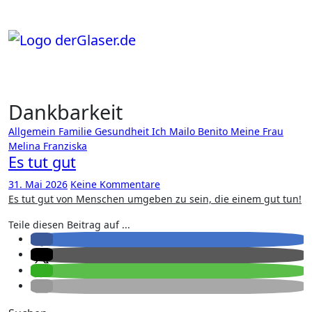
Zum
Inhalt
springen
Dankbarkeit
Allgemein
Familie
Gesundheit
Ich
Mailo Benito
Meine Frau
Melina Franziska
Es tut gut
31. Mai 2026
Keine Kommentare
Es tut gut von Menschen umgeben zu sein, die einem gut tun!
Teile diesen Beitrag auf ...