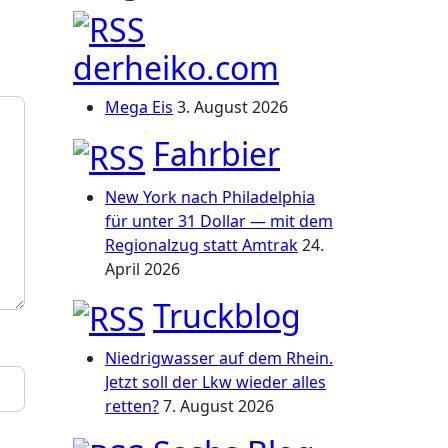
derheiko.com
Mega Eis
3. August 2026
Fahrbier
New York nach Philadelphia
für unter 31 Dollar — mit dem
Regionalzug statt Amtrak
24.
April 2026
Truckblog
Niedrigwasser auf dem Rhein.
Jetzt soll der Lkw wieder alles
retten?
7. August 2026