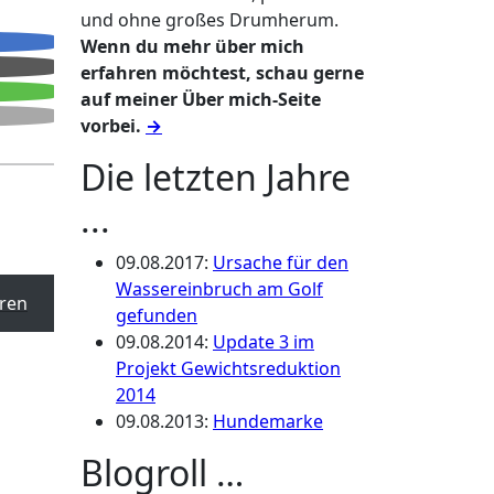
und ohne großes Drumherum.
Wenn du mehr über mich
erfahren möchtest, schau gerne
auf meiner Über mich-Seite
vorbei.
→
Die letzten Jahre
...
09.08.2017
:
Ursache für den
Wassereinbruch am Golf
ren
gefunden
09.08.2014
:
Update 3 im
Projekt Gewichtsreduktion
2014
09.08.2013
:
Hundemarke
Blogroll …