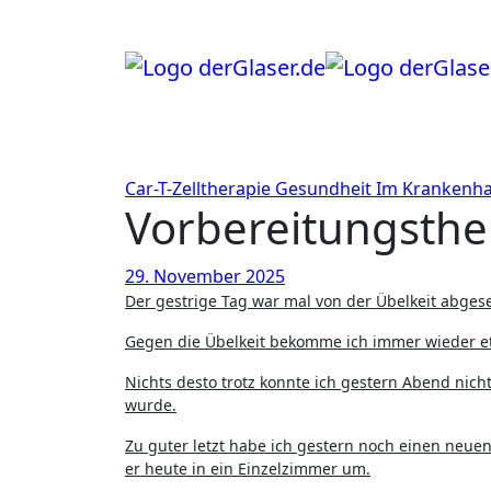
Zum
Inhalt
springen
Car-T-Zelltherapie
Gesundheit
Im Krankenh
Vorbereitungsthe
29. November 2025
Der gestrige Tag war mal von der Übelkeit abge
Gegen die Übelkeit bekomme ich immer wieder et
Nichts desto trotz konnte ich gestern Abend nich
wurde.
Zu guter letzt habe ich gestern noch einen neu
er heute in ein Einzelzimmer um.