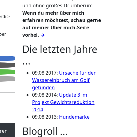
und ohne großes Drumherum.
Wenn du mehr über mich
rdic-
erfahren möchtest, schau gerne
auf meiner Über mich-Seite
ber
vorbei.
→
Die letzten Jahre
...
09.08.2017
:
Ursache für den
Wassereinbruch am Golf
gefunden
09.08.2014
:
Update 3 im
Projekt Gewichtsreduktion
2014
09.08.2013
:
Hundemarke
Blogroll …
ren