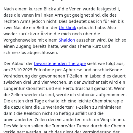
Nach einem kurzen Blick auf die Venen wurde festgestellt,
dass die Venen im linken Arm gut geeignet sind, die des
rechten Arms jedoch nicht. Dies bedeutet das ich für ein bis
zwei Nächte ein Bett in der
Uniklinik
gebucht habe. Also
wieder zurück zur Ärztin die mich noch über die
Vorgehensweise mit einem
Shaldon
aussehen wird. Da ich so
einen Zugang bereits hatte, war das Thema kurz und
schmerzlos abgeschlossen.
Der Ablauf der
bevorstehenden Therapie
sieht wie folgt aus,
am 23.10.2025 Entnahme per Apherese und anschließende
Veränderung der gewonnenen T-Zellen im Labor, dies dauert
zwischen drei und vier Wochen. In der Zwischenzeit wird ein
Lungenfunktionstest und ein Herzultraschall gemacht. Wenn
die Zellen wieder da sind, werde ich stationär aufgenommen.
Die ersten drei Tage erhalte ich eine leichte Chemotherapie
die dazu dient die „unveränderten“ T-Zellen zu minimieren,
damit die Reaktion nicht so heftig ausfällt und die
unveränderten Zellen den veränderten nicht im Weg stehen.
Des Weiteren sollen die Tumore/der Tumor durch die Chemo
verkleinert werden, auch das dient der Verminderung der