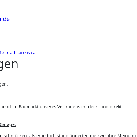
elina Franziska
gen
gen.
chend im Baumarkt unseres Vertrauens entdeckt und direkt
 Garage.
m schmücken, als er jedoch stand änderten die zwei ihre Meinung