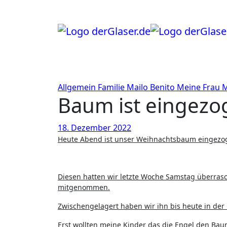
Zum
Inhalt
springen
Allgemein
Familie
Mailo Benito
Meine Frau
M
Baum ist eingezo
18. Dezember 2022
Heute Abend ist unser Weihnachtsbaum eingezo
Diesen hatten wir letzte Woche Samstag überras
mitgenommen.
Zwischengelagert haben wir ihn bis heute in der
Erst wollten meine Kinder das die Engel den Bau