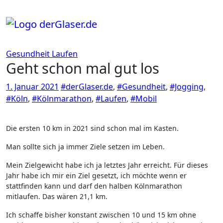
Zum
Inhalt
springen
Gesundheit
Laufen
Geht schon mal gut los
1. Januar 2021
#derGlaser.de
,
#Gesundheit
,
#Jogging
,
#Köln
,
#Kölnmarathon
,
#Laufen
,
#Mobil
Die ersten 10 km in 2021 sind schon mal im Kasten.
Man sollte sich ja immer Ziele setzen im Leben.
Mein Zielgewicht habe ich ja letztes Jahr erreicht. Für dieses
Jahr habe ich mir ein Ziel gesetzt, ich möchte wenn er
stattfinden kann und darf den halben Kölnmarathon
mitlaufen. Das wären 21,1 km.
Ich schaffe bisher konstant zwischen 10 und 15 km ohne