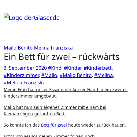
Zum
Inhalt
springen
Mailo Benito
Melina Franziska
Ein Bett für zwei – rückwärts
3. September 2020
#Kind
,
#Kinder
,
#Kinderbett
,
#Kinderzimmer
,
#Mailo
,
#Mailo Benito
,
#Melina
,
#Melina Franziska
Meine Frau hat unser Esszimmer kurzer Hand in ein zweites
Kinderzimmer umgebaut.
Mailo hat nun sein eigenes Zimmer mit einem bei
Kleinanzeigen gekauften Bett.
So konnte ich das
Bett für zwei
heute wieder zurück bauen.
Fotos von Mailos neuen Zimmer folgen noch.