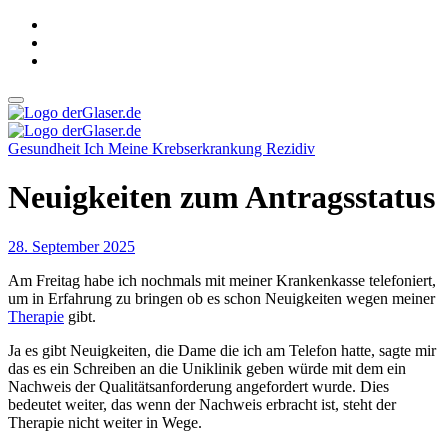
Zum
Inhalt
springen
derGlaser.de
Mein Leben mit Frau, zwei Kindern und Katze
Gesundheit
Ich
Meine Krebserkrankung
Rezidiv
derGlaser.de
Mein Leben mit Frau, zwei Kindern und Katze
Neuigkeiten zum Antragsstatus
28. September 2025
Am Freitag habe ich nochmals mit meiner Krankenkasse telefoniert,
um in Erfahrung zu bringen ob es schon Neuigkeiten wegen meiner
Therapie
gibt.
Ja es gibt Neuigkeiten, die Dame die ich am Telefon hatte, sagte mir
das es ein Schreiben an die Uniklinik geben würde mit dem ein
Nachweis der Qualitätsanforderung angefordert wurde. Dies
bedeutet weiter, das wenn der Nachweis erbracht ist, steht der
Therapie nicht weiter in Wege.