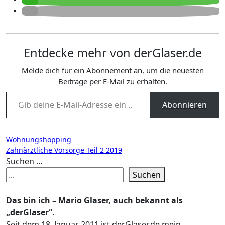
Entdecke mehr von derGlaser.de
Melde dich für ein Abonnement an, um die neuesten
Beiträge per E-Mail zu erhalten.
Gib deine E-Mail-Adresse ein ...
Abonnieren
Beitragsnavigation
Wohnungshopping
Zahnärztliche Vorsorge Teil 2 2019
Suchen ...
Suchen
Das bin ich – Mario Glaser, auch bekannt als
„derGlaser“.
Seit dem 18. Januar 2011 ist derGlaser.de mein