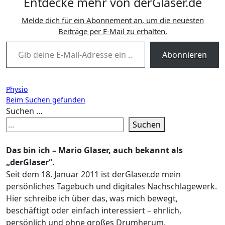
Entdecke mehr von derGlaser.de
Melde dich für ein Abonnement an, um die neuesten
Beiträge per E-Mail zu erhalten.
Gib deine E-Mail-Adresse ein ...
Abonnieren
Beitragsnavigation
Physio
Beim Suchen gefunden
Suchen ...
Suchen
Das bin ich – Mario Glaser, auch bekannt als
„derGlaser“.
Seit dem 18. Januar 2011 ist derGlaser.de mein
persönliches Tagebuch und digitales Nachschlagewerk.
Hier schreibe ich über das, was mich bewegt,
beschäftigt oder einfach interessiert – ehrlich,
persönlich und ohne großes Drumherum.