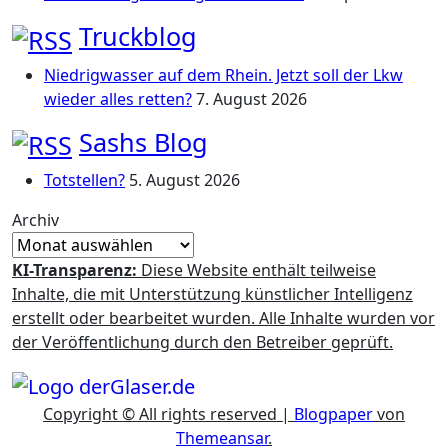
Truckblog
Niedrigwasser auf dem Rhein. Jetzt soll der Lkw
wieder alles retten?
7. August 2026
Sashs Blog
Totstellen?
5. August 2026
Archiv
KI-Transparenz:
Diese Website enthält teilweise
Inhalte, die mit Unterstützung künstlicher Intelligenz
erstellt oder bearbeitet wurden. Alle Inhalte wurden vor
der Veröffentlichung durch den Betreiber geprüft.
Copyright © All rights reserved
|
Blogpaper
von
Themeansar
.