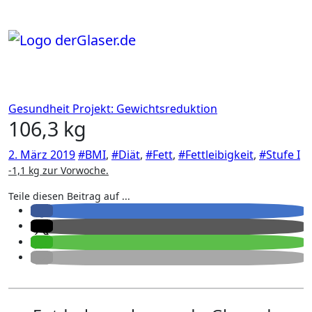
Zum
Inhalt
springen
Gesundheit
Projekt: Gewichtsreduktion
106,3 kg
2. März 2019
#BMI
,
#Diät
,
#Fett
,
#Fettleibigkeit
,
#Stufe I
-1,1 kg zur Vorwoche.
Teile diesen Beitrag auf ...