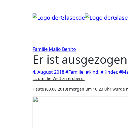
Zum
Inhalt
springen
Familie
Mailo Benito
Er ist ausgezogen
4. August 2018
#Familie
,
#Kind
,
#Kinder
,
#Ma
…. um die Welt zu erobern.
Heute (03.08.2018) morgen um 10:23 Uhr wurde 