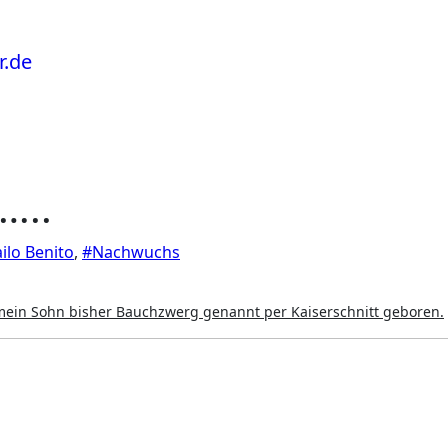
…..
ilo Benito
,
#Nachwuchs
mein Sohn bisher Bauchzwerg genannt per Kaiserschnitt geboren.