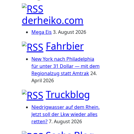
derheiko.com
Mega Eis
3. August 2026
Fahrbier
New York nach Philadelphia
für unter 31 Dollar — mit dem
Regionalzug statt Amtrak
24.
April 2026
Truckblog
Niedrigwasser auf dem Rhein.
Jetzt soll der Lkw wieder alles
retten?
7. August 2026