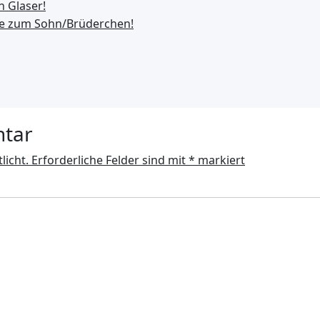
n Glaser!
he zum Sohn/Brüderchen!
ntar
licht.
Erforderliche Felder sind mit
*
markiert