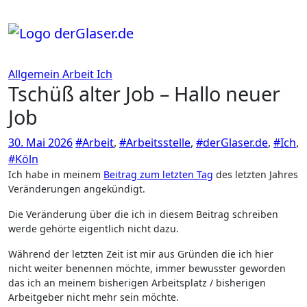
Zum
Inhalt
springen
Allgemein
Arbeit
Ich
Tschüß alter Job – Hallo neuer
Job
30. Mai 2026
#Arbeit
,
#Arbeitsstelle
,
#derGlaser.de
,
#Ich
,
#Köln
Ich habe in meinem
Beitrag zum letzten Tag
des letzten Jahres
Veränderungen angekündigt.
Die Veränderung über die ich in diesem Beitrag schreiben
werde gehörte eigentlich nicht dazu.
Während der letzten Zeit ist mir aus Gründen die ich hier
nicht weiter benennen möchte, immer bewusster geworden
das ich an meinem bisherigen Arbeitsplatz / bisherigen
Arbeitgeber nicht mehr sein möchte.