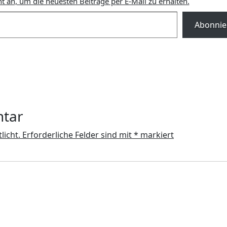
t an, um die neuesten Beiträge per E-Mail zu erhalten.
Abonnie
ntar
licht.
Erforderliche Felder sind mit
*
markiert