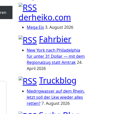
ren
derheiko.com
Mega Eis
3. August 2026
Fahrbier
New York nach Philadelphia
für unter 31 Dollar — mit dem
Regionalzug statt Amtrak
24.
April 2026
Truckblog
Niedrigwasser auf dem Rhein.
Jetzt soll der Lkw wieder alles
retten?
7. August 2026