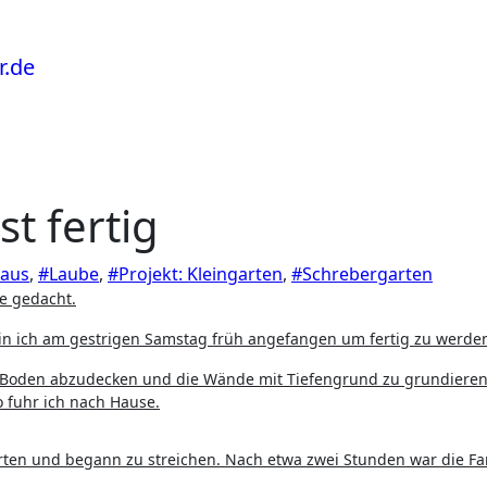
t fertig
aus
,
#Laube
,
#Projekt: Kleingarten
,
#Schrebergarten
e gedacht.
bin ich am gestrigen Samstag früh angefangen um fertig zu werde
 Boden abzudecken und die Wände mit Tiefengrund zu grundieren
 fuhr ich nach Hause.
rten und begann zu streichen. Nach etwa zwei Stunden war die Fa