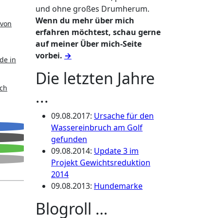
und ohne großes Drumherum.
Wenn du mehr über mich
 von
erfahren möchtest, schau gerne
auf meiner Über mich-Seite
vorbei.
→
de in
Die letzten Jahre
ich
...
09.08.2017
:
Ursache für den
Wassereinbruch am Golf
gefunden
09.08.2014
:
Update 3 im
Projekt Gewichtsreduktion
2014
09.08.2013
:
Hundemarke
Blogroll …