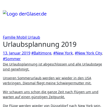
Zum
Inhalt
springen
Familie
Mobil
Urlaub
Urlaubsplannung 2019
13. Januar 2019
#Baltimore
,
#New York
,
#New York City
,
#Sommer
Die Urlaubsplannung ist abgeschlossen und alle Urlaubstage
sind genehmigt.
Unseren Sommerurlaub werden wir wieder in den USA
verbringen. Diesmal fliegt meine Schwiegermutter mit.
Wir schauen uns schon die ganze Zeit nach Flügen um und
warten auf einen günstigen Zeitpunkt.
Die Flüge werden wieder von Düsseldorf nach New York sein,