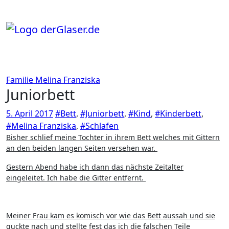
Zum
Inhalt
springen
Familie
Melina Franziska
Juniorbett
5. April 2017
#Bett
,
#Juniorbett
,
#Kind
,
#Kinderbett
,
#Melina Franziska
,
#Schlafen
Bisher schlief meine Tochter in ihrem Bett welches mit Gittern
an den beiden langen Seiten versehen war.
Gestern Abend habe ich dann das nächste Zeitalter
eingeleitet. Ich habe die Gitter entfernt.
Meiner Frau kam es komisch vor wie das Bett aussah und sie
guckte nach und stellte fest das ich die falschen Teile