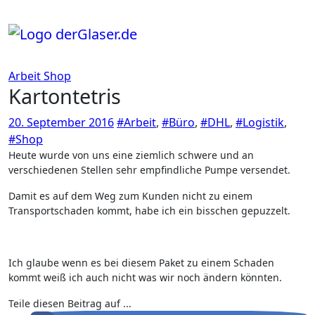
Zum
Inhalt
springen
Arbeit
Shop
Kartontetris
20. September 2016
#Arbeit
,
#Büro
,
#DHL
,
#Logistik
,
#Shop
Heute wurde von uns eine ziemlich schwere und an
verschiedenen Stellen sehr empfindliche Pumpe versendet.
Damit es auf dem Weg zum Kunden nicht zu einem
Transportschaden kommt, habe ich ein bisschen gepuzzelt.
Ich glaube wenn es bei diesem Paket zu einem Schaden
kommt weiß ich auch nicht was wir noch ändern könnten.
Teile diesen Beitrag auf ...