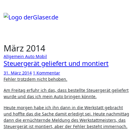
Zum
Inhalt
springen
März 2014
Allgemein
Auto
Mobil
Steuergerät geliefert und montiert
31. März 2014
1 Kommentar
Fehler trotzdem nicht behoben.
Am Freitag erfuhr ich das, dass bestellte Steuergerät geliefert
wurde und das ich mein Auto bringen könnte.
Heute morgen habe ich ihn dann in die Werkstatt gebracht
und hoffte das die Sache damit erledigt sei. Heute nachmittag
dann die ernüchternde Meldung des Werkstattmeisters, das
Steuergerät ist montiert, aber der Fehler besteht immernoch.