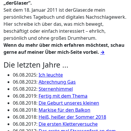
„derGlaser“.
Seit dem 18. Januar 2011 ist derGlaser.de mein
persönliches Tagebuch und digitales Nachschlagewerk.
Hier schreibe ich über das, was mich bewegt,
beschäftigt oder einfach interessiert – ehrlich,
persönlich und ohne großes Drumherum.
Wenn du mehr über mich erfahren möchtest, schau
gerne auf meiner Über mich-Seite vorbei.
→
Die letzten Jahre ...
06.08.2025
:
Ich leuchte
06.08.2023
:
Abrechnung Gas
05.08.2022
:
Sternenhimmel
06.08.2019
:
Fertig mit dem Thema
06.08.2018
:
Die Geburt unseres kleinen
06.08.2018
:
Markise für den Balkon
06.08.2018
:
Heiß, heißer der Sommer 2018
06.08.2017
:
Die ersten Kletterversuche
06.08.2017
:
Das erste mal Strassenfest an dem