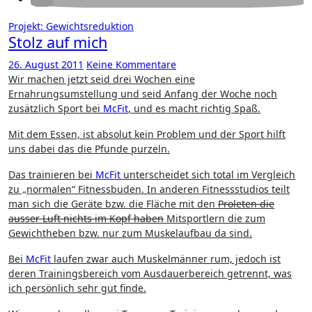
Projekt: Gewichtsreduktion
Stolz auf mich
26. August 2011
Keine Kommentare
Wir machen jetzt seid drei Wochen eine
Ernahrungsumstellung und seid Anfang der Woche noch
zusätzlich Sport bei
McFit
, und es macht richtig Spaß.
Mit dem Essen, ist absolut kein Problem und der Sport hilft
uns dabei das die Pfunde purzeln.
Das trainieren bei
McFit
unterscheidet sich total im Vergleich
zu „normalen“ Fitnessbuden. In anderen Fitnessstudios teilt
man sich die Geräte bzw. die Fläche mit den
Proleten die
ausser Luft nichts im Kopf haben
Mitsportlern die zum
Gewichtheben bzw. nur zum Muskelaufbau da sind.
Bei
McFit
laufen zwar auch Muskelmänner rum, jedoch ist
deren Trainingsbereich vom Ausdauerbereich getrennt, was
ich persönlich sehr gut finde.