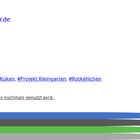
Küken
,
#Projekt Kleingarten
,
#Rotkehlchen
 es nochmals genutzt wird.