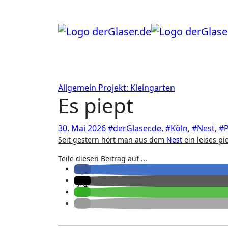
Zum
Inhalt
springen
Allgemein
Projekt: Kleingarten
Es piept
30. Mai 2026
#derGlaser.de
,
#Köln
,
#Nest
,
#P
Seit gestern hört man aus dem
Nest
ein leises pi
Teile diesen Beitrag auf ...