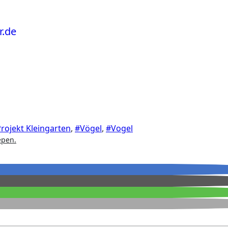
rojekt Kleingarten
,
#Vögel
,
#Vogel
epen.