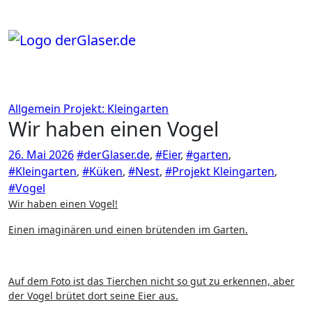
Zum
Inhalt
springen
Allgemein
Projekt: Kleingarten
Wir haben einen Vogel
26. Mai 2026
#derGlaser.de
,
#Eier
,
#garten
,
#Kleingarten
,
#Küken
,
#Nest
,
#Projekt Kleingarten
,
#Vogel
Wir haben einen Vogel!
Einen imaginären und einen brütenden im Garten.
Auf dem Foto ist das Tierchen nicht so gut zu erkennen, aber
der Vogel brütet dort seine Eier aus.