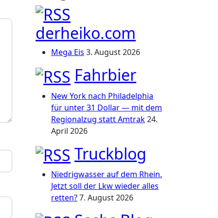
derheiko.com
Mega Eis
3. August 2026
Fahrbier
New York nach Philadelphia
für unter 31 Dollar — mit dem
Regionalzug statt Amtrak
24.
April 2026
Truckblog
Niedrigwasser auf dem Rhein.
Jetzt soll der Lkw wieder alles
retten?
7. August 2026