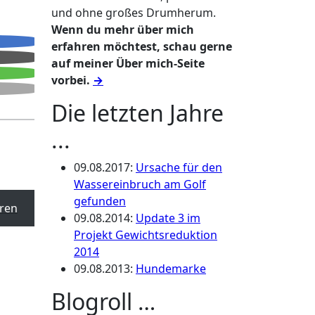
und ohne großes Drumherum.
Wenn du mehr über mich
erfahren möchtest, schau gerne
auf meiner Über mich-Seite
vorbei.
→
Die letzten Jahre
...
09.08.2017
:
Ursache für den
Wassereinbruch am Golf
gefunden
ren
09.08.2014
:
Update 3 im
Projekt Gewichtsreduktion
2014
09.08.2013
:
Hundemarke
Blogroll …