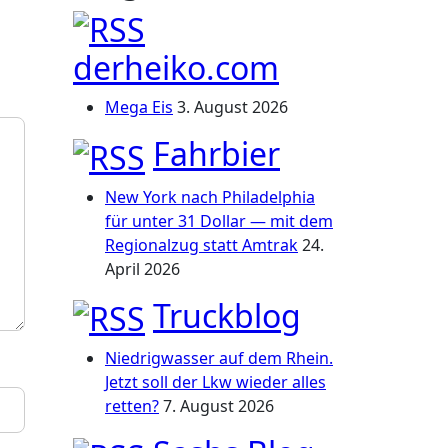
derheiko.com
Mega Eis
3. August 2026
Fahrbier
New York nach Philadelphia
für unter 31 Dollar — mit dem
Regionalzug statt Amtrak
24.
April 2026
Truckblog
Niedrigwasser auf dem Rhein.
Jetzt soll der Lkw wieder alles
retten?
7. August 2026