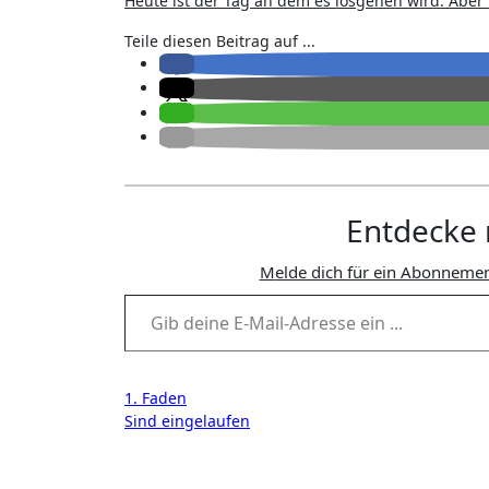
Heute ist der Tag an dem es losgehen wird. Aber 
Teile diesen Beitrag auf ...
Entdecke 
Melde dich für ein Abonnemen
Gib deine E-Mail-Adresse ein ...
Beitragsnavigation
1. Faden
Sind eingelaufen